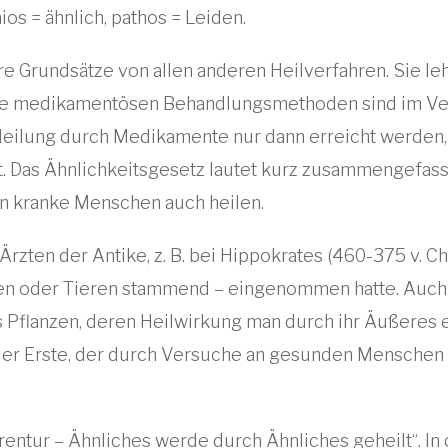
s = ähnlich, pathos = Leiden.
e Grundsätze von allen anderen Heilverfahren. Sie leh
dere medikamentösen Behandlungsmethoden sind im Ve
eilung durch Medikamente nur dann erreicht werden,
et. Das Ähnlichkeitsgesetz lautet kurz zusammengef
n kranke Menschen auch heilen.
zten der Antike, z. B. bei Hippokrates (460-375 v. Ch
alien oder Tieren stammend – eingenommen hatte. Auch
us Pflanzen, deren Heilwirkung man durch ihr Äußere
er Erste, der durch Versuche an gesunden Menschen 
rrentur – Ähnliches werde durch Ähnliches geheilt“. I