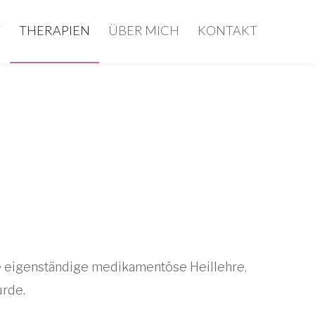
T
THERAPIEN
ÜBER MICH
KONTAKT
e eigenständige medikamentöse Heillehre,
rde.