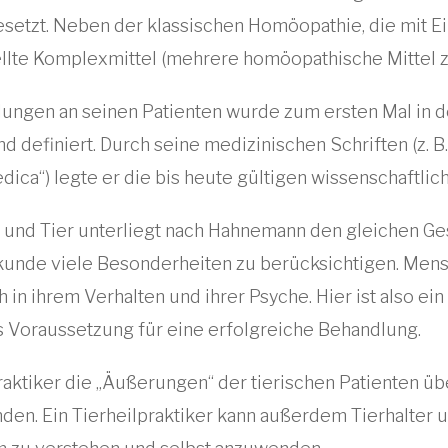
etzt. Neben der klassischen Homöopathie, die mit Einz
llte Komplexmittel (mehrere homöopathische Mittel 
gen an seinen Patienten wurde zum ersten Mal in d
 definiert. Durch seine medizinischen Schriften (z. B.
ica“) legte er die bis heute gültigen wissenschaftli
nd Tier unterliegt nach Hahnemann den gleichen Gese
unde viele Besonderheiten zu berücksichtigen. Mensc
 in ihrem Verhalten und ihrer Psyche. Hier ist also ei
s Voraussetzung für eine erfolgreiche Behandlung.
ktiker die „Äußerungen“ der tierischen Patienten übe
nden. Ein Tierheilpraktiker kann außerdem Tierhalter 